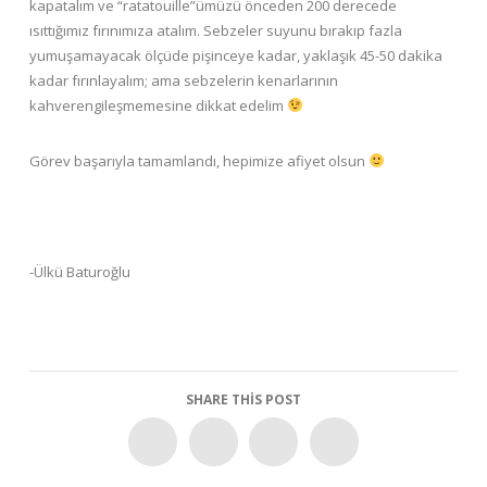
kapatalım ve “ratatouille”ümüzü önceden 200 derecede
ısıttığımız fırınımıza atalım. Sebzeler suyunu bırakıp fazla
yumuşamayacak ölçüde pişinceye kadar, yaklaşık 45-50 dakika
kadar fırınlayalım; ama sebzelerin kenarlarının
kahverengileşmemesine dikkat edelim
Görev başarıyla tamamlandı, hepimize afiyet olsun
-Ülkü Baturoğlu
SHARE THIS POST