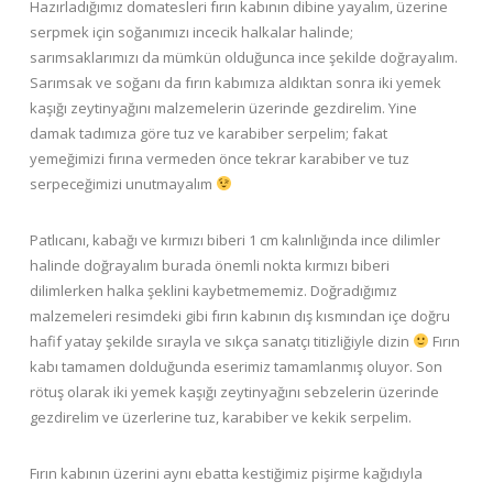
Hazırladığımız domatesleri fırın kabının dibine yayalım, üzerine
serpmek için soğanımızı incecik halkalar halinde;
sarımsaklarımızı da mümkün olduğunca ince şekilde doğrayalım.
Sarımsak ve soğanı da fırın kabımıza aldıktan sonra iki yemek
kaşığı zeytinyağını malzemelerin üzerinde gezdirelim. Yine
damak tadımıza göre tuz ve karabiber serpelim; fakat
yemeğimizi fırına vermeden önce tekrar karabiber ve tuz
serpeceğimizi unutmayalım
Patlıcanı, kabağı ve kırmızı biberi 1 cm kalınlığında ince dilimler
halinde doğrayalım burada önemli nokta kırmızı biberi
dilimlerken halka şeklini kaybetmememiz. Doğradığımız
malzemeleri resimdeki gibi fırın kabının dış kısmından içe doğru
hafif yatay şekilde sırayla ve sıkça sanatçı titizliğiyle dizin
Fırın
kabı tamamen dolduğunda eserimiz tamamlanmış oluyor. Son
rötuş olarak iki yemek kaşığı zeytinyağını sebzelerin üzerinde
gezdirelim ve üzerlerine tuz, karabiber ve kekik serpelim.
Fırın kabının üzerini aynı ebatta kestiğimiz pişirme kağıdıyla