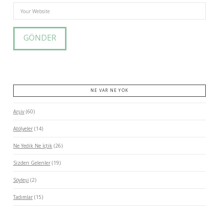
NE VAR NE YOK
Arşiv
(60)
Atölyeler
(14)
Ne Yedik Ne İçtik
(26)
Sizden Gelenler
(19)
Söyleşi
(2)
Tadımlar
(15)