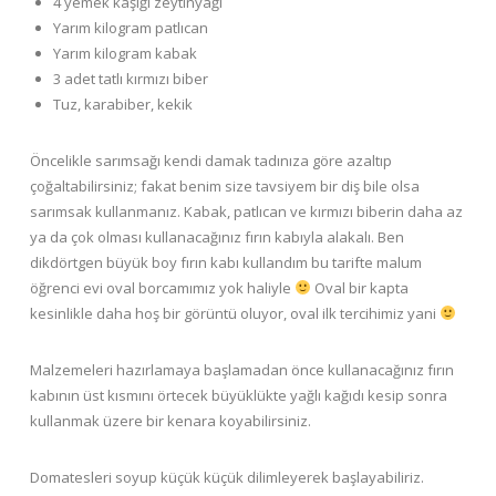
4 yemek kaşığı zeytinyağı
Yarım kilogram patlıcan
Yarım kilogram kabak
3 adet tatlı kırmızı biber
Tuz, karabiber, kekik
Öncelikle sarımsağı kendi damak tadınıza göre azaltıp
çoğaltabilirsiniz; fakat benim size tavsiyem bir diş bile olsa
sarımsak kullanmanız. Kabak, patlıcan ve kırmızı biberin daha az
ya da çok olması kullanacağınız fırın kabıyla alakalı. Ben
dikdörtgen büyük boy fırın kabı kullandım bu tarifte malum
öğrenci evi oval borcamımız yok haliyle
Oval bir kapta
kesinlikle daha hoş bir görüntü oluyor, oval ilk tercihimiz yani
Malzemeleri hazırlamaya başlamadan önce kullanacağınız fırın
kabının üst kısmını örtecek büyüklükte yağlı kağıdı kesip sonra
kullanmak üzere bir kenara koyabilirsiniz.
Domatesleri soyup küçük küçük dilimleyerek başlayabiliriz.