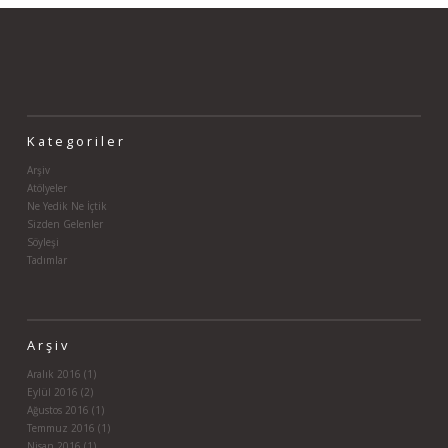
Kategoriler
Arşiv
Atölyeler
Ne Yedik Ne İçtik
Sizden Gelenler
Söyleşi
Tadımlar
Arşiv
Aralık 2016
(1)
Eylül 2016
(2)
Ağustos 2016
(1)
Temmuz 2016
(1)
Nisan 2016
(1)