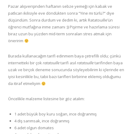
Pazar alışverişinden haftanın sebze yemeği için kabak ve
patlıcan ikilisiyle eve döndükten sonra “Yine mi türlü?” diye
düşündüm. Sonra durdum ve dedim ki, artık Ratatouille’ün
öğrenci mutfağına inme zamanı :)) Pişirme ve hazırlama süresi
biraz uzun bu yüzden mid-term sonraları stres atmak için
öneririm
Burada kullanacağım tarifi edinmem baya çetrefilli oldu; çünkü
internetteki bir çok
ratatouille
tarifi asıl
ratatouille
tarifinden baya
uzak ve birçok deneme sonucunda söyleyebilirim ki içlerinde en
iyisi kesinlikle bu, tabii bazı tarifleri birbirine eklemiş olduğumu
da itiraf etmeliyim
Öncelikle malzeme listesine bir göz atalım:
1 adet büyük boy kuru soğan, ince doğranmış
4 diş sarımsak, ince doğranmış
6 adet olgun domates