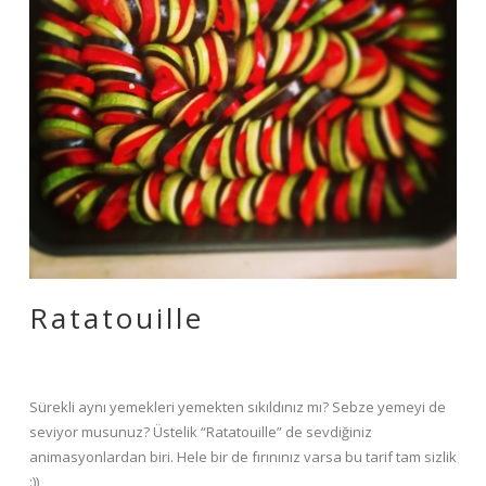
Ratatouille
Sürekli aynı yemekleri yemekten sıkıldınız mı? Sebze yemeyi de
seviyor musunuz? Üstelik “Ratatouille” de sevdiğiniz
animasyonlardan biri. Hele bir de fırınınız varsa bu tarif tam sizlik
:))